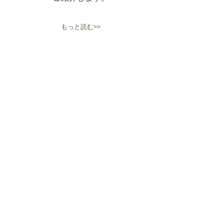
もっと読む>>
施設・設備
本堂・護摩祈祷・大玄関（客間）な
どを
ご紹介します。
もっと読む>>