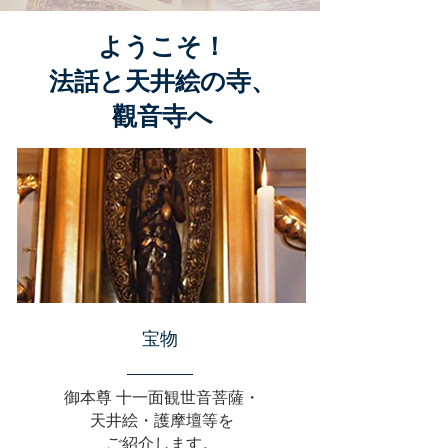
ようこそ！
法話と天井絵の寺、
觀音寺へ
宝物
御本尊 十一面観世音菩薩・
天井絵・護摩壇等を
​ご紹介します。