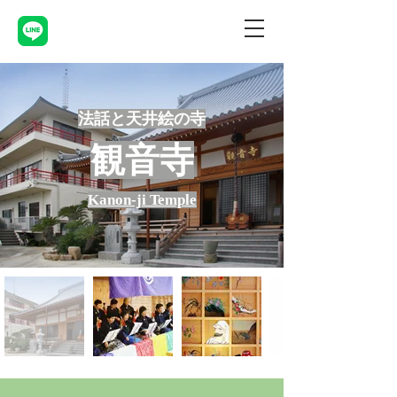
法話と天井絵の寺
​観音寺
Kanon-ji Temple